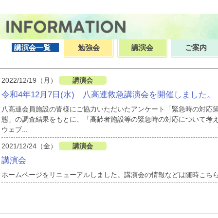
講演会一覧
勉強会
講演会
ご案内
2022/12/19（月）
講演会
令和4年12月7日(水) 八高連救急講演会を開催しました。
八高連会員施設の皆様にご協力いただいたアンケート「緊急時の対応
態」の調査結果をもとに、「高齢者施設等の緊急時の対応について考え
ウェブ...
2021/12/24（金）
講演会
講演会
ホームページをリニューアルしました。講演会の情報などは随時こち