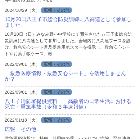
2024/10/29（火）
広報・その他
10月20日八王子市総合防災訓練に八高連として参加し
ました。
10月20日（日）みなみ野小中学校にて開催された八王子市総合防
災訓練に八高連として参加しました。会場内に八高連ブースを設
け、救急安心シート普及促進用ポスターを掲示し、救急安心シー
トやお薬手帳ケース、救...
2022/09/01（木）
広報・その他
「救急医療情報・救急安心シート」を活用しません
か？
2022/09/01（木）
広報・その他
八王子消防署提供資料 「高齢者の日常生活における
死亡・重篤事故（令和３年速報値）」
2022/01/18（火）
広報・その他
広報・その他
救急医療情報は、持病、服用中の薬、かかりつけ病院、緊急連絡